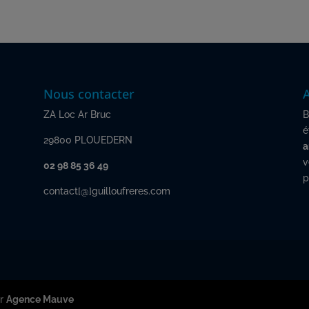
Nous contacter
ZA Loc Ar Bruc
B
é
29800 PLOUEDERN
a
v
02 98 85 36 49
p
contact[@]guilloufreres.com
ar
Agence Mauve