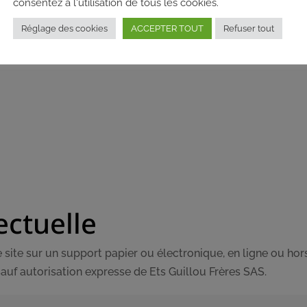
consentez à l'utilisation de tous les cookies.
Réglage des cookies
ACCEPTER TOUT
Refuser tout
ectuelle
site sur un support papier ou électronique, en ligne ou hors 
 sauf autorisation expresse de Ets Guillou Frères SAS.